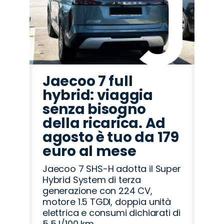
Romeo
Rover
Jaecoo 7 full
hybrid: viaggia
senza bisogno
della ricarica. Ad
agosto è tuo da 179
euro al mese
Jaecoo 7 SHS-H adotta il Super
Hybrid System di terza
generazione con 224 CV,
motore 1.5 TGDI, doppia unità
elettrica e consumi dichiarati di
5,5 l/100 km.