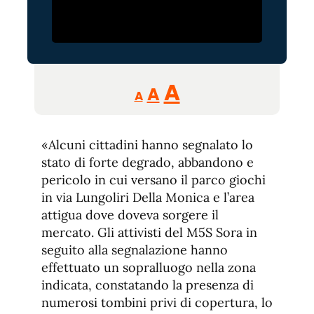
Reducir
Aumentar
Restablecer
A
A
A
tamaño
tamaño
tamaño
de
de
fuente.
«Alcuni cittadini hanno segnalato lo
de
fuente
stato di forte degrado, abbandono e
fuente.
pericolo in cui versano il parco giochi
in via Lungoliri Della Monica e l’area
attigua dove doveva sorgere il
mercato. Gli attivisti del M5S Sora in
seguito alla segnalazione hanno
effettuato un sopralluogo nella zona
indicata, constatando la presenza di
numerosi tombini privi di copertura, lo