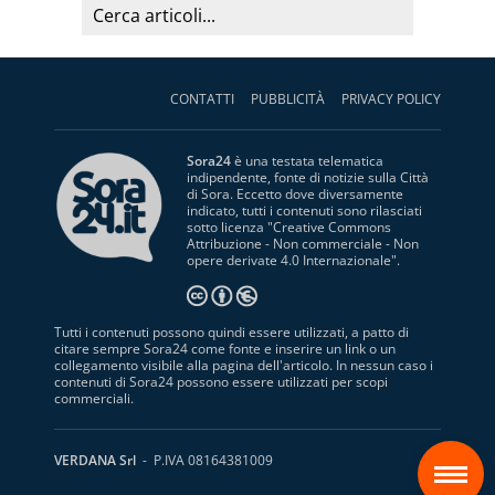
CONTATTI
PUBBLICITÀ
PRIVACY POLICY
Sora24
è una testata telematica
indipendente, fonte di notizie sulla Città
di Sora. Eccetto dove diversamente
indicato, tutti i contenuti sono rilasciati
sotto licenza "
Creative Commons
Attribuzione - Non commerciale - Non
opere derivate 4.0 Internazionale
".
Tutti i contenuti possono quindi essere utilizzati, a patto di
citare sempre Sora24 come fonte e inserire un link o un
collegamento visibile alla pagina dell'articolo. In nessun caso i
contenuti di Sora24 possono essere utilizzati per scopi
commerciali.
S
VERDANA Srl
- P.IVA 08164381009