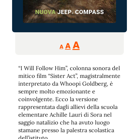
Reducir
Aumentar
Restablecer
A
A
A
tamaño
tamaño
tamaño
de
de
fuente.
“I Will Follow Him”, colonna sonora del
de
fuente
mitico film “Sister Act”, magistralmente
fuente.
interpretato da Whoopi Goldberg, è
sempre molto emozionante e
coinvolgente. Ecco la versione
rappresentata dagli allievi della scuola
elementare Achille Lauri di Sora nel
saggio natalizio che ha avuto luogo
stamane presso la palestra scolastica
dell’istituto.