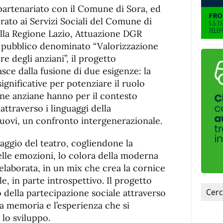
de
fuente.
 partenariato con il Comune di Sora, ed
de
fuente
orato ai Servizi Sociali del Comune di
fuente.
dalla Regione Lazio, Attuazione DGR
o pubblico denominato “Valorizzazione
re degli anziani”, il progetto
ce dalla fusione di due esigenze: la
gnificative per potenziare il ruolo
ne anziane hanno per il contesto
attraverso i linguaggi della
uovi, un confronto intergenerazionale.
guaggio del teatro, cogliendone la
elle emozioni, lo colora della moderna
elaborata, in un mix che crea la cornice
, in parte introspettivo. Il progetto
 della partecipazione sociale attraverso
la memoria e l’esperienza che si
 lo sviluppo.