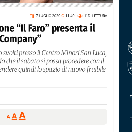
7 LUGLIO 2020
11:40
1’
DI LETTURA
ne “Il Faro” presenta il
&Company”
 svolti presso il Centro Minori San Luca,
do che il sabato si possa procedere con il
endere quindi lo spazio di nuovo fruibile
Reducir
Aumentar
Restablecer
A
A
A
tamaño
tamaño
tamaño
de