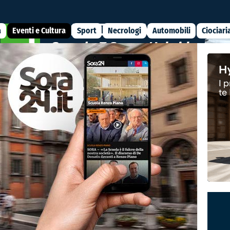
a
Eventi e Cultura
Sport
Necrologi
Automobili
Ciociari