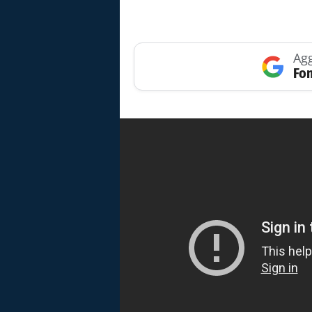
Agg
Fon