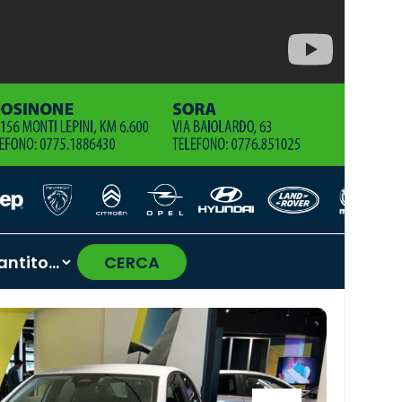
CERCA
›