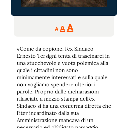
Reducir
Aumentar
Restablecer
A
A
A
tamaño
tamaño
tamaño
de
de
fuente.
«Come da copione, l’ex Sindaco
de
fuente
Ernesto Tersigni tenta di trascinarci in
fuente.
una stucchevole e vuota polemica alla
quale i cittadini non sono
minimamente interessati e sulla quale
non vogliamo spendere ulteriori
parole. Proprio dalle dichiarazioni
rilasciate a mezzo stampa dell’ex
Sindaco si ha una conferma diretta che
l’iter incardinato dalla sua
Amministrazione mancava di un
necessario ed obbligato passaggio