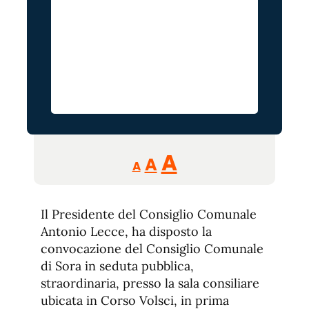
Reducir
Aumentar
Restablecer
A
A
A
tamaño
tamaño
tamaño
de
de
fuente.
Il Presidente del Consiglio Comunale
de
fuente
Antonio Lecce, ha disposto la
fuente.
convocazione del Consiglio Comunale
di Sora in seduta pubblica,
straordinaria, presso la sala consiliare
ubicata in Corso Volsci, in prima