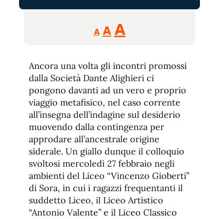
Reducir
Aumentar
Restablecer
A
A
A
tamaño
tamaño
tamaño
de
de
fuente.
Ancora una volta gli incontri promossi
de
fuente
dalla Società Dante Alighieri ci
fuente.
pongono davanti ad un vero e proprio
viaggio metafisico, nel caso corrente
all’insegna dell’indagine sul desiderio
muovendo dalla contingenza per
approdare all’ancestrale origine
siderale. Un giallo dunque il colloquio
svoltosi mercoledì 27 febbraio negli
ambienti del Liceo “Vincenzo Gioberti”
di Sora, in cui i ragazzi frequentanti il
suddetto Liceo, il Liceo Artistico
“Antonio Valente” e il Liceo Classico