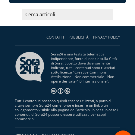
CONTATTI
PUBBLICITÀ
PRIVACY POLICY
Sora24
è una testata telematica
indipendente, fonte di notizie sulla Città
di Sora. Eccetto dove diversamente
indicato, tutti i contenuti sono rilasciati
sotto licenza "
Creative Commons
Attribuzione - Non commerciale - Non
opere derivate 4.0 Internazionale
".
Tutti i contenuti possono quindi essere utilizzati, a patto di
citare sempre Sora24 come fonte e inserire un link o un
collegamento visibile alla pagina dell'articolo. In nessun caso i
contenuti di Sora24 possono essere utilizzati per scopi
commerciali.
S