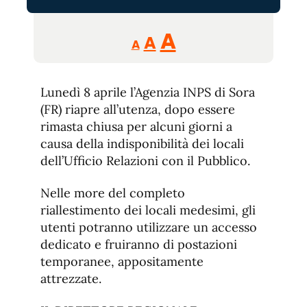
Reducir
Aumentar
Restablecer
A
A
A
tamaño
tamaño
tamaño
de
de
fuente.
Lunedì 8 aprile l’Agenzia INPS di Sora
de
fuente
(FR) riapre all’utenza, dopo essere
fuente.
rimasta chiusa per alcuni giorni a
causa della indisponibilità dei locali
dell’Ufficio Relazioni con il Pubblico.
Nelle more del completo
riallestimento dei locali medesimi, gli
utenti potranno utilizzare un accesso
dedicato e fruiranno di postazioni
temporanee, appositamente
attrezzate.