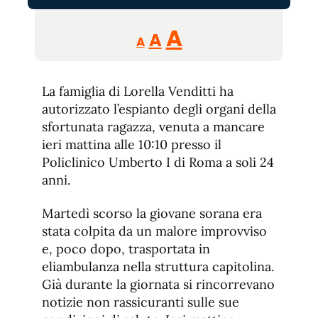
Reducir
Aumentar
Restablecer
A
A
A
tamaño
tamaño
tamaño
de
de
fuente.
La famiglia di Lorella Venditti ha
de
fuente
autorizzato l’espianto degli organi della
fuente.
sfortunata ragazza, venuta a mancare
ieri mattina alle 10:10 presso il
Policlinico Umberto I di Roma a soli 24
anni.
Martedì scorso la giovane sorana era
stata colpita da un malore improvviso
e, poco dopo, trasportata in
eliambulanza nella struttura capitolina.
Già durante la giornata si rincorrevano
notizie non rassicuranti sulle sue