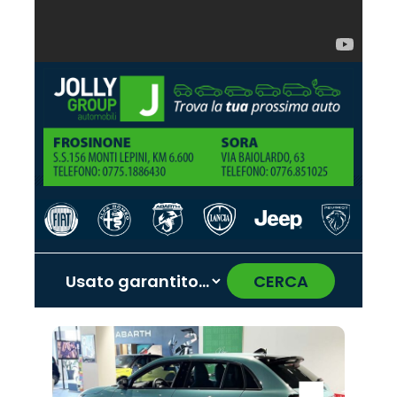
CERCA
‹
›
Promo
Promo
Promo
Promo
Promo
Promo
Promo
Promo
Promo
Promo
Promo
Promo
Promo
Promo
Promo
Citroën
Opel
Omoda
Lancia
Mazda
Land
Seat
Jaecoo
Alfa
Cupra
Fiat
Hyundai
Abarth
Jeep
Peugeot