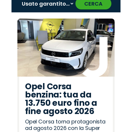
CERCA
‹
›
Promo
Promo
Promo
Promo
Promo
Promo
Promo
Promo
Promo
Promo
Promo
Promo
Promo
Promo
Promo
Mazda
Lancia
Omoda
Peugeot
Fiat
Alfa
Jaecoo
Opel
Hyundai
Seat
Land
Cupra
Abarth
Citroën
Jeep
Romeo
Rover
Opel Corsa
benzina: tua da
13.750 euro fino a
fine agosto 2026
Opel Corsa torna protagonista
ad agosto 2026 con la Super