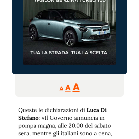
Reducir
Aumentar
Restablecer
A
A
A
tamaño
tamaño
tamaño
de
de
fuente.
Queste le dichiarazioni di
de
Luca Di
fuente
Stefano
: «Il Governo annuncia in
fuente.
pompa magna, alle 20.00 del sabato
sera, mentre gli italiani sono a cena,