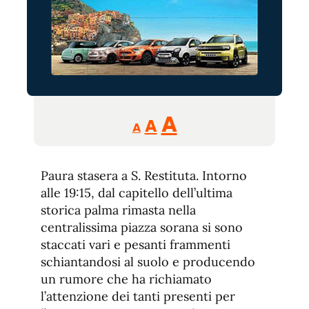
Reducir
Aumentar
Restablecer
A
A
A
tamaño
tamaño
tamaño
de
de
fuente.
Paura stasera a S. Restituta. Intorno
de
fuente
alle 19:15, dal capitello dell’ultima
fuente.
storica palma rimasta nella
centralissima piazza sorana si sono
staccati vari e pesanti frammenti
schiantandosi al suolo e producendo
un rumore che ha richiamato
l’attenzione dei tanti presenti per