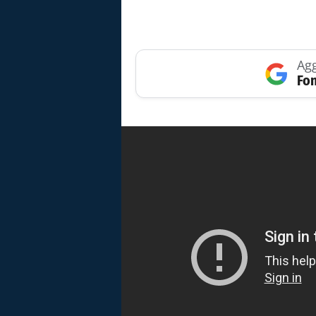
Agg
Fon