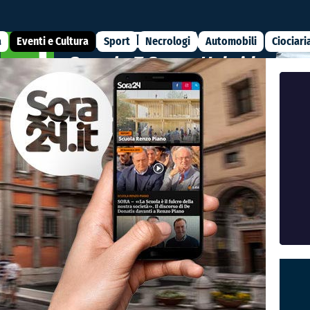
a
Eventi e Cultura
Sport
Necrologi
Automobili
Ciociari