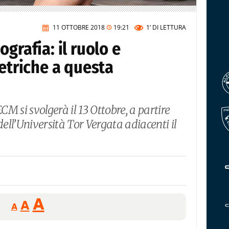
11 OTTOBRE 2018
19:21
1’
DI LETTURA
grafia: il ruolo e
tetriche a questa
M si svolgerà il 13 Ottobre, a partire
i dell’Università Tor Vergata adiacenti il
.
Reducir
Aumentar
Restablecer
A
A
A
tamaño
tamaño
tamaño
de