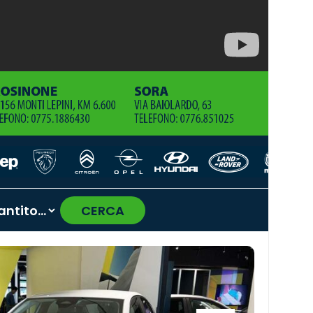
CERCA
›