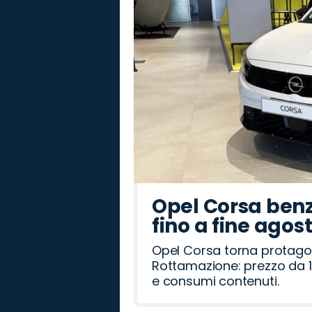
Rover
Romeo
Opel Corsa benz
fino a fine agos
Opel Corsa torna protago
Rottamazione: prezzo da 1
e consumi contenuti.