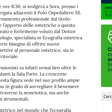
de
fuente.
le ore 8:30, si svolgerà a Sora, presso i
de
fuente
Vergata adiacenti il Polo Ospedaliero SS.
fuente.
rnamento professionale dal titolo:
 e l’apporto delle ostetriche a questa
ideato e fortemente voluto dal Dottor
logo, specialista in Ecografia ostetrica
orte bisogno di offrire nuove
tive al personale ostetrico, sia in
itoriale.
ssionisti va infatti ormai ben oltre le
danti la Sala Parto. La crescente
uesta figura vede nel suo profilo ampie
 in grado di sorvegliare il benessere
traverso la semeiotica, ma anche
mi strumentali.
stetrico nel mondo che l’ecografia