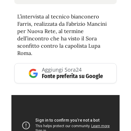
tamaño
tamaño
de
de
fuente.
L’intervista al tecnico bianconero
de
fuente
Farris, realizzata da Fabrizio Mancini
fuente.
per Nuova Rete, al termine
dell’incontro che ha visto il Sora
sconfitto contro la capolista Lupa
Roma.
Aggiungi Sora24
Fonte preferita su Google