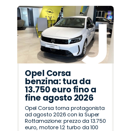
Promo
Promo
Promo
Promo
Promo
Promo
Promo
Promo
Promo
Promo
Promo
Promo
Promo
Promo
Promo
Land
Seat
Hyundai
Cupra
Jeep
Citroën
Jaecoo
Alfa
Omoda
Opel
Mazda
Fiat
Lancia
Abarth
Peugeot
Rover
Romeo
Opel Corsa
benzina: tua da
13.750 euro fino a
fine agosto 2026
Opel Corsa torna protagonista
ad agosto 2026 con la Super
Rottamazione: prezzo da 13.750
euro, motore 1.2 turbo da 100