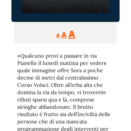
Reducir
Aumentar
Restablecer
A
A
A
tamaño
tamaño
tamaño
de
de
fuente.
«Qualcuno provi a passare in via
de
fuente
Pianello il lunedì mattina per vedere
fuente.
quale immagine offre Sora a poche
decine di metri dal centralissimo
Corso Volsci. Oltre all’erba alta che
domina la via da tempo, vi troverete
rifiuti sparsi qua e là, comprese
siringhe abbandonate. Il brutto
risultato è frutto sia dell’inciviltà delle
persone che di una mancata
programmazione degli interventi per