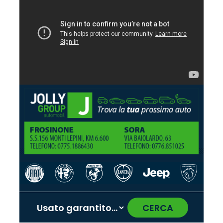
CERCA
‹
›