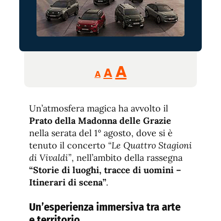
Reducir
Aumentar
Restablecer
A
A
A
tamaño
tamaño
tamaño
de
de
fuente.
Un’atmosfera magica ha avvolto il
de
fuente
Prato della Madonna delle Grazie
fuente.
nella serata del 1° agosto, dove si è
tenuto il concerto
“Le Quattro Stagioni
di Vivaldi”
, nell’ambito della rassegna
“Storie di luoghi, tracce di uomini –
Itinerari di scena”
.
Un’esperienza immersiva tra arte
e territorio