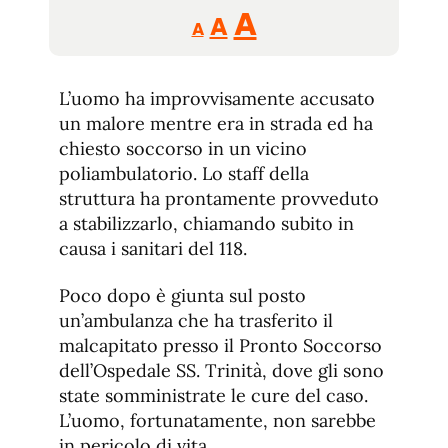
Reducir
Aumentar
Restablecer
A
A
A
tamaño
tamaño
tamaño
de
de
fuente.
L’uomo ha improvvisamente accusato
de
fuente
un malore mentre era in strada ed ha
fuente.
chiesto soccorso in un vicino
poliambulatorio. Lo staff della
struttura ha prontamente provveduto
a stabilizzarlo, chiamando subito in
causa i sanitari del 118.
Poco dopo è giunta sul posto
un’ambulanza che ha trasferito il
malcapitato presso il Pronto Soccorso
dell’Ospedale SS. Trinità, dove gli sono
state somministrate le cure del caso.
L’uomo, fortunatamente, non sarebbe
in pericolo di vita.