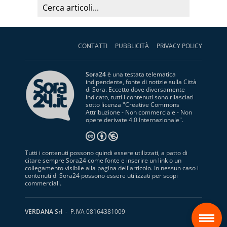
CONTATTI
PUBBLICITÀ
PRIVACY POLICY
Sora24
è una testata telematica
indipendente, fonte di notizie sulla Città
di Sora. Eccetto dove diversamente
indicato, tutti i contenuti sono rilasciati
sotto licenza "
Creative Commons
Attribuzione - Non commerciale - Non
opere derivate 4.0 Internazionale
".
Tutti i contenuti possono quindi essere utilizzati, a patto di
citare sempre Sora24 come fonte e inserire un link o un
collegamento visibile alla pagina dell'articolo. In nessun caso i
contenuti di Sora24 possono essere utilizzati per scopi
commerciali.
S
VERDANA Srl
- P.IVA 08164381009