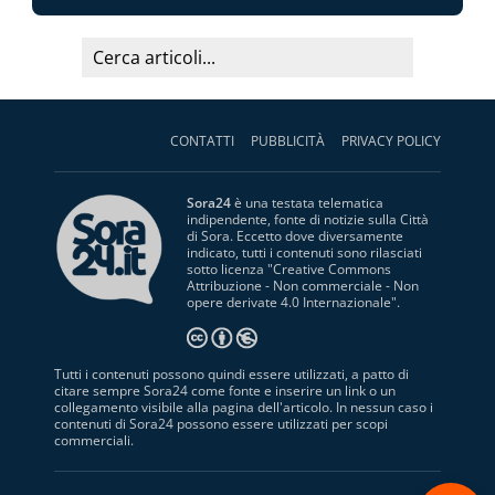
CONTATTI
PUBBLICITÀ
PRIVACY POLICY
Sora24
è una testata telematica
indipendente, fonte di notizie sulla Città
di Sora. Eccetto dove diversamente
indicato, tutti i contenuti sono rilasciati
sotto licenza "
Creative Commons
Attribuzione - Non commerciale - Non
opere derivate 4.0 Internazionale
".
Tutti i contenuti possono quindi essere utilizzati, a patto di
citare sempre Sora24 come fonte e inserire un link o un
collegamento visibile alla pagina dell'articolo. In nessun caso i
contenuti di Sora24 possono essere utilizzati per scopi
commerciali.
S