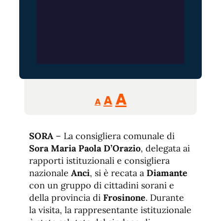
Reducir
Aumentar
Restablecer
A
A
A
tamaño
tamaño
tamaño
de
de
fuente.
SORA
– La consigliera comunale di
de
fuente
Sora Maria Paola D’Orazio
, delegata ai
fuente.
rapporti istituzionali e consigliera
nazionale
Anci
, si è recata a
Diamante
con un gruppo di cittadini sorani e
della provincia di
Frosinone
. Durante
la visita, la rappresentante istituzionale