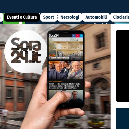
a
Eventi e Cultura
Sport
Necrologi
Automobili
Ciociari