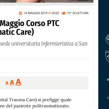
16 MAGGIO 2019
20:02
15"
DI LETTURA
 Maggio Corso PTC
atic Care)
la sede universitaria infermieristica a San
Reducir
Aumentar
Restablecer
A
A
A
tamaño
tamaño
tamaño
de
de
fuente.
ital Trauma Care) si prefigge quale
de
fuente
one del paziente politraumatizzato.