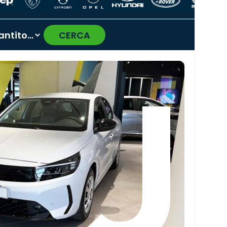
CERCA
›