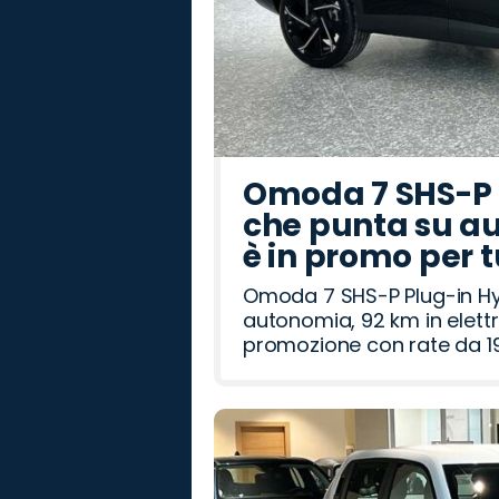
Omoda 7 SHS-P P
che punta su au
è in promo per 
Omoda 7 SHS-P Plug-in Hybr
autonomia, 92 km in elettr
promozione con rate da 19