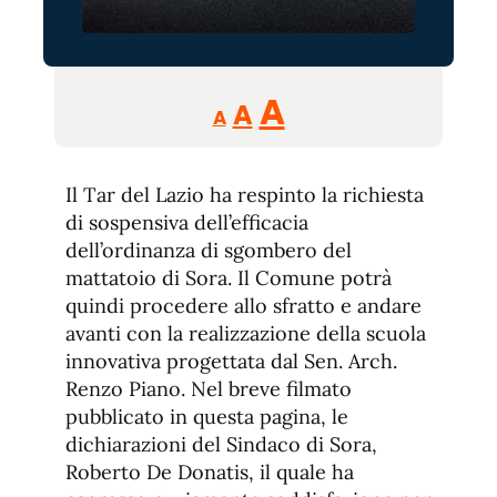
Reducir
Aumentar
Restablecer
A
A
A
tamaño
tamaño
tamaño
de
de
fuente.
Il Tar del Lazio ha respinto la richiesta
de
fuente
di sospensiva dell’efficacia
fuente.
dell’ordinanza di sgombero del
mattatoio di Sora. Il Comune potrà
quindi procedere allo sfratto e andare
avanti con la realizzazione della scuola
innovativa progettata dal Sen. Arch.
Renzo Piano. Nel breve filmato
pubblicato in questa pagina, le
dichiarazioni del Sindaco di Sora,
Roberto De Donatis, il quale ha