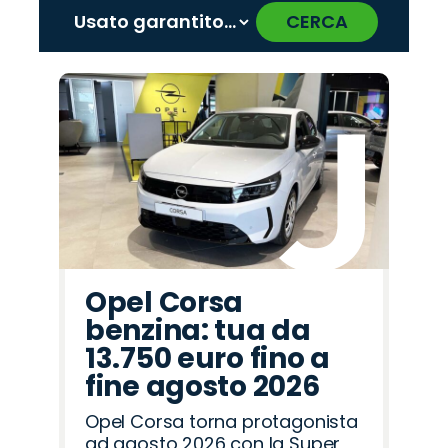
CERCA
‹
›
Promo
Promo
Promo
Promo
Promo
Promo
Promo
Promo
Promo
Promo
Promo
Promo
Promo
Promo
Promo
Cupra
Opel
Abarth
Omoda
Peugeot
Mazda
Lancia
Jaecoo
Fiat
Citroën
Alfa
Hyundai
Land
Jeep
Seat
Romeo
Rover
Opel Corsa
benzina: tua da
13.750 euro fino a
fine agosto 2026
Opel Corsa torna protagonista
ad agosto 2026 con la Super