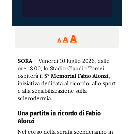
Reducir
Aumentar
Restablecer
A
A
A
tamaño
tamaño
tamaño
de
de
fuente.
SORA
– Venerdì 10 luglio 2026, dalle
de
fuente
ore 18.00, lo Stadio Claudio Tomei
fuente.
ospiterà il
5° Memorial Fabio Alonzi
,
iniziativa dedicata al ricordo, allo sport
e alla sensibilizzazione sulla
sclerodermia.
Una partita in ricordo di Fabio
Alonzi
Nel corso della serata scenderanno in