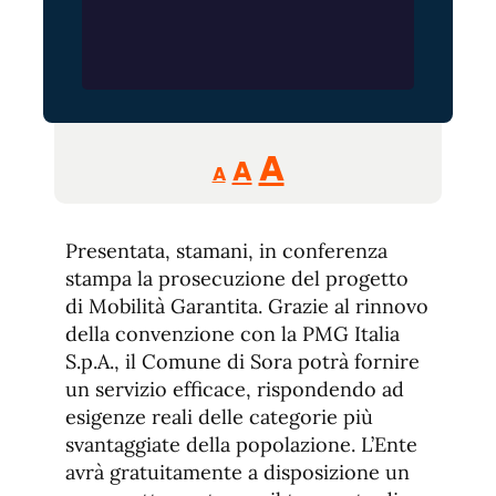
Reducir
Aumentar
Restablecer
A
A
A
tamaño
tamaño
tamaño
de
de
fuente.
Presentata, stamani, in conferenza
de
fuente
stampa la prosecuzione del progetto
fuente.
di Mobilità Garantita. Grazie al rinnovo
della convenzione con la PMG Italia
S.p.A., il Comune di Sora potrà fornire
un servizio efficace, rispondendo ad
esigenze reali delle categorie più
svantaggiate della popolazione. L’Ente
avrà gratuitamente a disposizione un