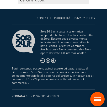
CONTATTI
PUBBLICITÀ
PRIVACY POLICY
Sora24
è una testata telematica
indipendente, fonte di notizie sulla Città
di Sora. Eccetto dove diversamente
indicato, tutti i contenuti sono rilasciati
sotto licenza "
Creative Commons
Attribuzione - Non commerciale - Non
opere derivate 4.0 Internazionale
".
Tutti i contenuti possono quindi essere utilizzati, a patto di
citare sempre Sora24 come fonte e inserire un link o un
collegamento visibile alla pagina dell'articolo. In nessun caso i
contenuti di Sora24 possono essere utilizzati per scopi
commerciali.
S
VERDANA Srl
- P.IVA 08164381009