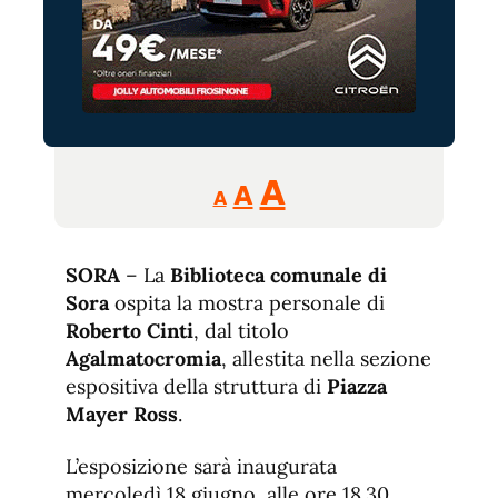
Reducir
Aumentar
Restablecer
A
A
A
tamaño
tamaño
tamaño
de
de
fuente.
SORA
– La
Biblioteca comunale di
de
fuente
Sora
ospita la mostra personale di
fuente.
Roberto Cinti
, dal titolo
Agalmatocromia
, allestita nella sezione
espositiva della struttura di
Piazza
Mayer Ross
.
L’esposizione sarà inaugurata
mercoledì 18 giugno, alle ore 18.30,