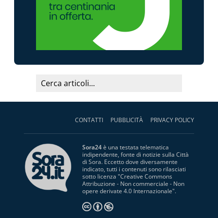
CONTATTI
PUBBLICITÀ
PRIVACY POLICY
Sora24
è una testata telematica
indipendente, fonte di notizie sulla Città
di Sora. Eccetto dove diversamente
indicato, tutti i contenuti sono rilasciati
sotto licenza "
Creative Commons
Attribuzione - Non commerciale - Non
opere derivate 4.0 Internazionale
".