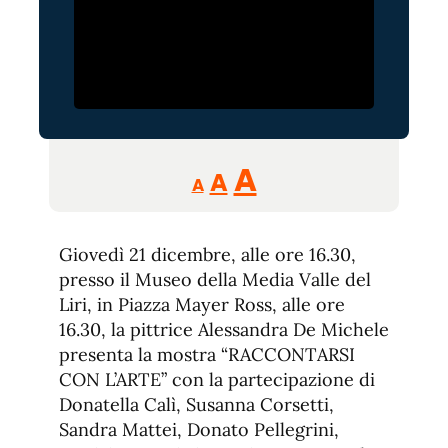
Reducir
Aumentar
Restablecer
A
A
A
tamaño
tamaño
tamaño
de
de
fuente.
Giovedì 21 dicembre, alle ore 16.30,
de
fuente
presso il Museo della Media Valle del
fuente.
Liri, in Piazza Mayer Ross, alle ore
16.30, la pittrice Alessandra De Michele
presenta la mostra “RACCONTARSI
CON L’ARTE” con la partecipazione di
Donatella Calì, Susanna Corsetti,
Sandra Mattei, Donato Pellegrini,