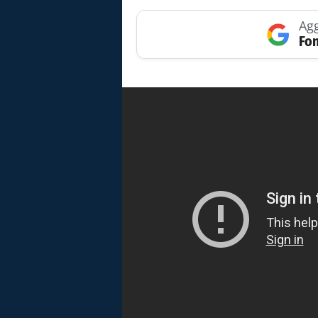
Agg
Fon