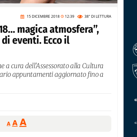
15 DICEMBRE 2018
12:39
38"
DI LETTURA
18… magica atmosfera”,
i eventi. Ecco il
a cura dell'Assessorato alla Cultura
ario appuntamenti aggiornato fino a
Reducir
Aumentar
Restablecer
A
A
A
tamaño
tamaño
tamaño
de