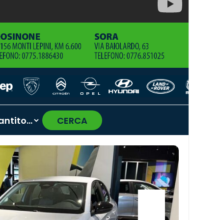
CERCA
›