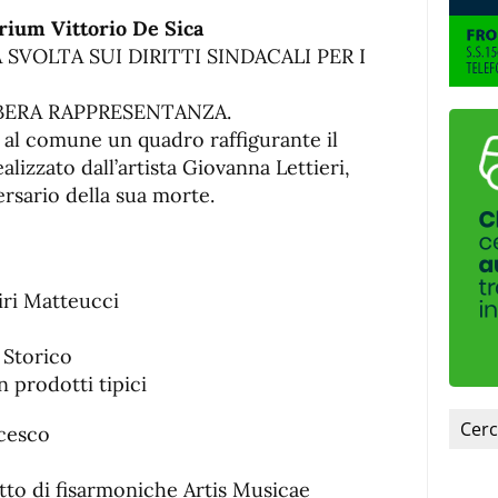
de
fuente.
rium Vittorio De Sica
de
fuente
SVOLTA SUI DIRITTI SINDACALI PER I
fuente.
 LIBERA RAPPRESENTANZA.
 al comune un quadro raffigurante il
ealizzato dall’artista Giovanna Lettieri,
ersario della sua morte.
iri Matteucci
 Storico
 prodotti tipici
cesco
tto di fisarmoniche Artis Musicae