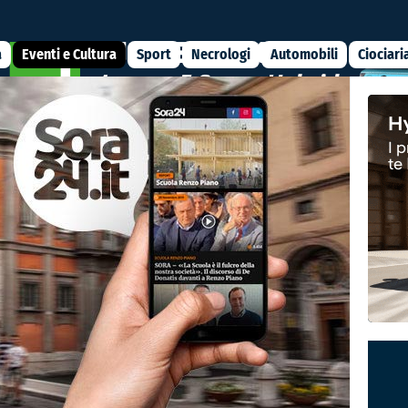
a
Eventi e Cultura
Sport
Necrologi
Automobili
Ciociari