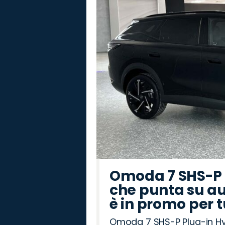
Omoda 7 SHS-P P
che punta su au
è in promo per 
Omoda 7 SHS-P Plug-in Hybr