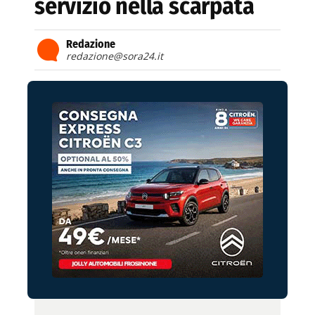
servizio nella scarpata
Redazione
redazione@sora24.it