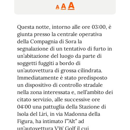
Reducir
Aumentar
Restablecer
A
A
A
tamaño
tamaño
tamaño
de
de
fuente.
Questa notte, intorno alle ore 03:00, è
de
fuente
giunta presso la centrale operativa
fuente.
della Compagnia di Sora la
segnalazione di un tentativo di furto in
un’abitazione del luogo da parte di
soggetti fuggiti a bordo di
un’autovettura di grossa cilindrata.
Immediatamente è stato predisposto
un dispositivo di controllo stradale
nella zona interessata e, nell’ambito dei
citato servizio, alle successive ore
04:00 una pattuglia della Stazione di
Isola del Liri, in via Madonna della
Figura, ha intimato l’”Alt” ad
un’autovettura VW Golf il cui