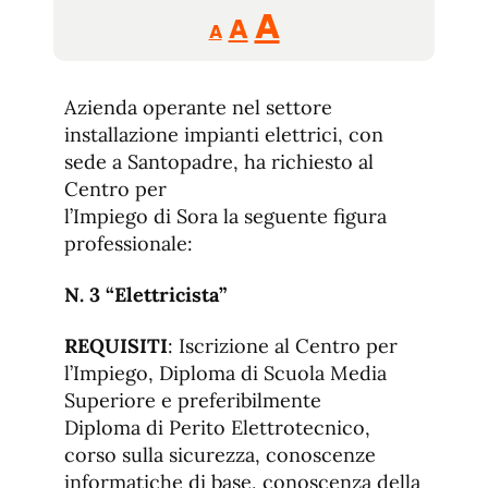
Reducir
Aumentar
Restablecer
A
A
A
tamaño
tamaño
tamaño
de
de
fuente.
Azienda operante nel settore
de
fuente
installazione impianti elettrici, con
fuente.
sede a Santopadre, ha richiesto al
Centro per
l’Impiego di Sora la seguente figura
professionale:
N. 3 “Elettricista”
REQUISITI
: Iscrizione al Centro per
l’Impiego, Diploma di Scuola Media
Superiore e preferibilmente
Diploma di Perito Elettrotecnico,
corso sulla sicurezza, conoscenze
informatiche di base, conoscenza della