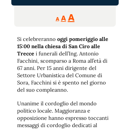
Reducir
Aumentar
Restablecer
A
A
A
tamaño
tamaño
tamaño
de
de
fuente.
Si celebreranno
oggi pomeriggio alle
de
fuente
15:00 nella chiesa di San Ciro alle
fuente.
Trecce
i funerali dell’Ing. Antonio
Facchini, scomparso a Roma all’età di
67 anni. Per 15 anni dirigente del
Settore Urbanistica del Comune di
Sora, Facchini si è spento nel giorno
del suo compleanno.
Unanime il cordoglio del mondo
politico locale. Maggioranza e
opposizione hanno espresso toccanti
messaggi di cordoglio dedicati al