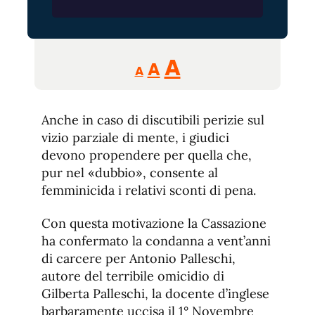
Reducir
Aumentar
Restablecer
A
A
A
tamaño
tamaño
tamaño
de
de
fuente.
Anche in caso di discutibili perizie sul
de
fuente
vizio parziale di mente, i giudici
fuente.
devono propendere per quella che,
pur nel «dubbio», consente al
femminicida i relativi sconti di pena.
Con questa motivazione la Cassazione
ha confermato la condanna a vent’anni
di carcere per Antonio Palleschi,
autore del terribile omicidio di
Gilberta Palleschi, la docente d’inglese
barbaramente uccisa il 1° Novembre