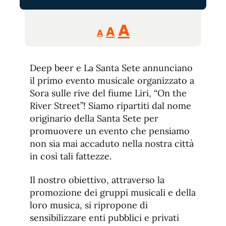
Reducir
Aumentar
Restablecer
A
A
A
tamaño
tamaño
tamaño
de
de
fuente.
Deep beer e La Santa Sete annunciano
de
fuente
il primo evento musicale organizzato a
fuente.
Sora sulle rive del fiume Liri, “On the
River Street”! Siamo ripartiti dal nome
originario della Santa Sete per
promuovere un evento che pensiamo
non sia mai accaduto nella nostra città
in così tali fattezze.
Il nostro obiettivo, attraverso la
promozione dei gruppi musicali e della
loro musica, si ripropone di
sensibilizzare enti pubblici e privati