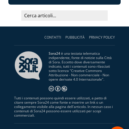
CONTATTI
PUBBLICITÀ
PRIVACY POLICY
Sora24
è una testata telematica
indipendente, fonte di notizie sulla Città
di Sora. Eccetto dove diversamente
indicato, tutti i contenuti sono rilasciati
sotto licenza "
Creative Commons
Attribuzione - Non commerciale - Non
opere derivate 4.0 Internazionale
".
Tutti i contenuti possono quindi essere utilizzati, a patto di
citare sempre Sora24 come fonte e inserire un link o un
collegamento visibile alla pagina dell'articolo. In nessun caso i
contenuti di Sora24 possono essere utilizzati per scopi
commerciali.
S