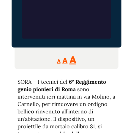
Reducir
Aumentar
Restablecer
A
A
A
tamaño
tamaño
tamaño
de
de
fuente.
SORA – I tecnici del
6° Reggimento
de
fuente
genio pionieri di Roma
sono
fuente.
intervenuti ieri mattina in via Molino, a
Carnello, per rimuovere un ordigno
bellico rinvenuto all’interno di
un’abitazione. Il dispositivo, un
proiettile da mortaio calibro 81, si