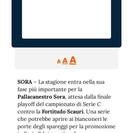
Reducir
Aumentar
Restablecer
A
A
A
tamaño
tamaño
tamaño
de
de
fuente.
SORA
– La stagione entra nella sua
de
fuente
fase più importante per la
fuente.
Pallacanestro Sora
, attesa dalla finale
playoff del campionato di Serie C
contro la
Fortitudo Scauri
. Una serie
che potrebbe aprire ai bianconeri le
porte degli spareggi per la promozione