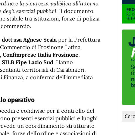
fuente.
ordine e la sicurezza pubblica all’interno
 degli esercizi pubblici
. Il documento
stabile tra istituzioni, forze di polizia
l commercio.
a
dott.ssa Agnese Scala
per la Prefettura
i Commercio di Frosinone Latina,
,
Confimprese Italia Frosinone
,
e
SILB Fipe Lazio Sud
. Hanno
entanti territoriali di Carabinieri,
di Finanza, a conferma dell’immediata
llo operativo
cedure condivise per il controllo del
sono presenti esercizi pubblici e luoghi
 prevede un coordinamento strutturato
le, forze dell’ordine e associazioni di