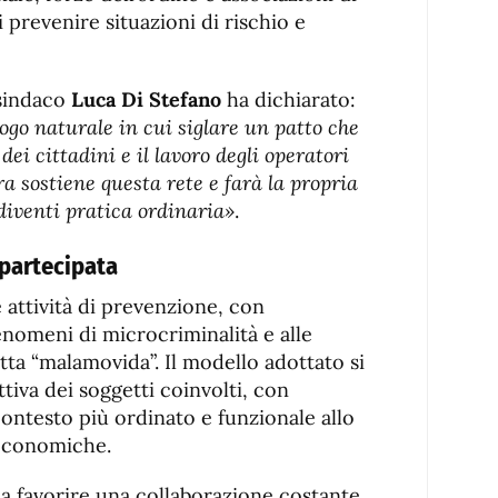
i prevenire situazioni di rischio e
 sindaco
Luca Di Stefano
ha dichiarato:
uogo naturale in cui siglare un patto che
dei cittadini e il lavoro degli operatori
a sostiene questa rete e farà la propria
 diventi pratica ordinaria»
.
 partecipata
e attività di prevenzione, con
enomeni di microcriminalità e alle
etta “malamovida”. Il modello adottato si
ttiva dei soggetti coinvolti, con
 contesto più ordinato e funzionale allo
 economiche.
 a favorire una collaborazione costante