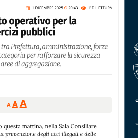
1 DICEMBRE 2025
20:43
1’
DI LETTURA
tto operativo per la
rcizi pubblici
ra Prefettura, amministrazione, forze
 categoria per rafforzare la sicurezza
le aree di aggregazione.
Reducir
Aumentar
Restablecer
A
A
A
tamaño
tamaño
tamaño
de
de
fuente.
o questa mattina, nella Sala Consiliare
de
fuente
a prevenzione degli atti illegali e delle