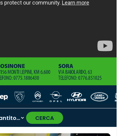
CERCA
›