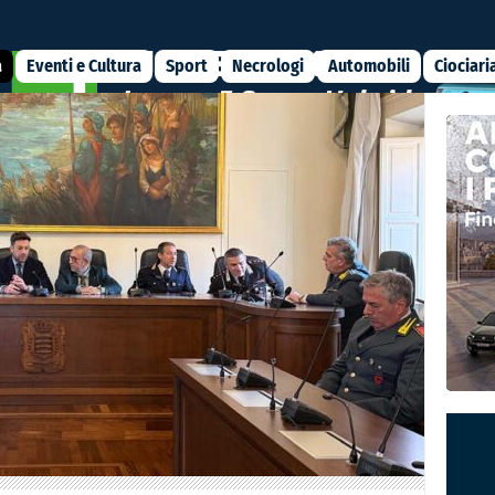
a
Eventi e Cultura
Sport
Necrologi
Automobili
Ciociari