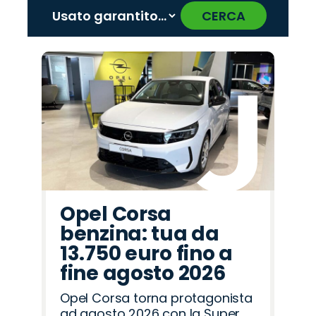
CERCA
‹
›
Promo
Promo
Promo
Promo
Promo
Promo
Promo
Promo
Promo
Promo
Promo
Promo
Promo
Promo
Promo
Cupra
Abarth
Peugeot
Fiat
Jeep
Opel
Citroën
Lancia
Seat
Mazda
Jaecoo
Hyundai
Omoda
Alfa
Land
Romeo
Rover
Opel Corsa
benzina: tua da
13.750 euro fino a
fine agosto 2026
Opel Corsa torna protagonista
ad agosto 2026 con la Super