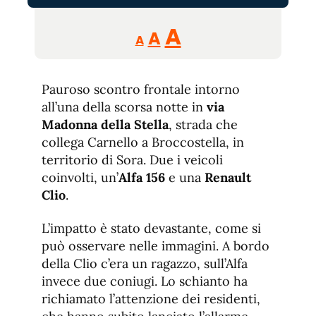
Reducir
Aumentar
Restablecer
A
A
A
tamaño
tamaño
tamaño
de
de
fuente.
Pauroso scontro frontale intorno
de
fuente
all’una della scorsa notte in
via
fuente.
Madonna della Stella
, strada che
collega Carnello a Broccostella, in
territorio di Sora. Due i veicoli
coinvolti, un’
Alfa 156
e una
Renault
Clio
.
L’impatto è stato devastante, come si
può osservare nelle immagini. A bordo
della Clio c’era un ragazzo, sull’Alfa
invece due coniugi. Lo schianto ha
richiamato l’attenzione dei residenti,