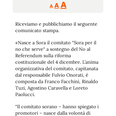
Reducir
Aumentar
Restablecer
A
A
A
tamaño
tamaño
tamaño
de
de
fuente.
Riceviamo e pubblichiamo il seguente
de
fuente
comunicato stampa.
fuente.
«Nasce a Sora il comitato “Sora per il
no che serve“ a sostegno del No al
Referendum sulla riforma
costituzionale del 4 dicembre. L’anima
organizzativa del comitato, capitanata
dal responsabile Fulvio Onorati, è
composta da Franco Facchini, Rinaldo
Tuzi, Agostino Caravella e Loreto
Paolucci.
“Il comitato sorano – hanno spiegato i
promotori – nasce dalla volontà di