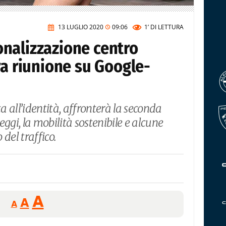
13 LUGLIO 2020
09:06
1’
DI LETTURA
nalizzazione centro
ra riunione su Google-
 all’identità, affronterà la seconda
ggi, la mobilità sostenibile e alcune
del traffico.
Reducir
Aumentar
Restablecer
A
A
A
tamaño
tamaño
tamaño
de