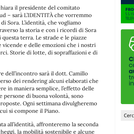
de
fuente.
chiara il presidente del comitato
de
fuente
ud – sarà L’IDENTITÀ che vorremmo
fuente.
 di Sora. L’identità, che vogliamo
averso la storia e con i ricordi di Sora
 di questa terra. Le strade e le piazze
 vicende e delle emozioni che i nostri
i. Storie di lotte, di sopraffazioni e di
 dell’incontro sarà il dott. Camillo
verso dei rendering alcuni elaborati che
e in maniera semplice, l’effetto delle
le persone di buona volontà, sono
e proposte. Ogni settimana divulgheremo
ui si compone il Piano.
ta all’identità, affronteremo la seconda
heggi, la mobilità sostenibile e alcune