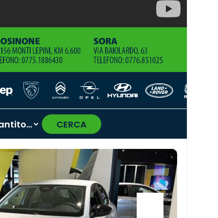
CERCA
›