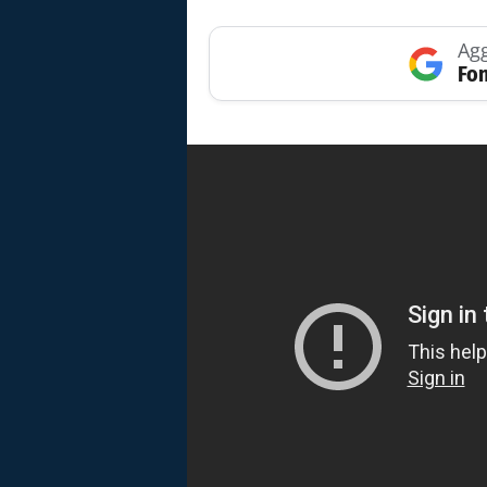
Agg
Fon