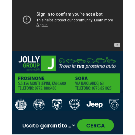
CERCA
‹
›