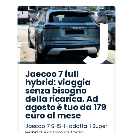
Promo
Promo
Promo
Promo
Promo
Promo
Promo
Promo
Promo
Promo
Promo
Promo
Promo
Promo
Promo
Lancia
Jaecoo
Jeep
Citroën
Alfa
Cupra
Hyundai
Omoda
Land
Abarth
Seat
Peugeot
Fiat
Mazda
Opel
Romeo
Rover
Jaecoo 7 full
hybrid: viaggia
senza bisogno
della ricarica. Ad
agosto è tuo da 179
euro al mese
Jaecoo 7 SHS-H adotta il Super
Hybrid System di terza