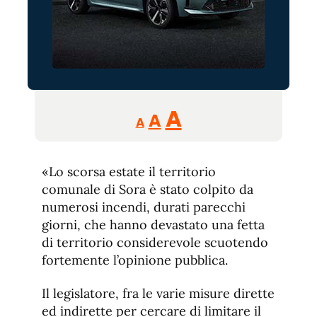
Reducir
Aumentar
Restablecer
A
A
A
tamaño
tamaño
tamaño
de
de
fuente.
«Lo scorsa estate il territorio
de
fuente
comunale di Sora è stato colpito da
fuente.
numerosi incendi, durati parecchi
giorni, che hanno devastato una fetta
di territorio considerevole scuotendo
fortemente l’opinione pubblica.
Il legislatore, fra le varie misure dirette
ed indirette per cercare di limitare il