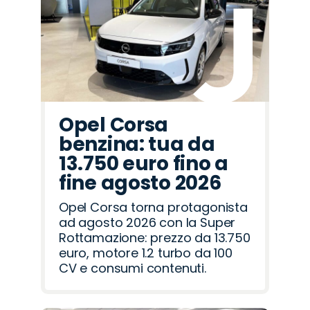
Abarth
Cupra
Land
Jeep
Omoda
Alfa
Peugeot
Jaecoo
Mazda
Citroën
Seat
Lancia
Hyundai
Fiat
Opel
Rover
Romeo
Opel Corsa
benzina: tua da
13.750 euro fino a
fine agosto 2026
Opel Corsa torna protagonista
ad agosto 2026 con la Super
Rottamazione: prezzo da 13.750
euro, motore 1.2 turbo da 100
CV e consumi contenuti.