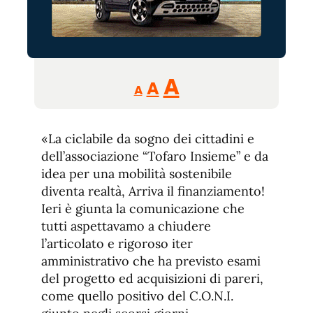
Reducir
Aumentar
Restablecer
A
A
A
tamaño
tamaño
tamaño
de
de
fuente.
«La ciclabile da sogno dei cittadini e
de
fuente
dell’associazione “Tofaro Insieme” e da
fuente.
idea per una mobilità sostenibile
diventa realtà, Arriva il finanziamento!
Ieri è giunta la comunicazione che
tutti aspettavamo a chiudere
l’articolato e rigoroso iter
amministrativo che ha previsto esami
del progetto ed acquisizioni di pareri,
come quello positivo del C.O.N.I.