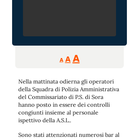
Reducir
Aumentar
Restablecer
A
A
A
tamaño
tamaño
tamaño
de
de
fuente.
Nella mattinata odierna gli operatori
de
fuente
della Squadra di Polizia Amministrativa
fuente.
del Commissariato di P.S. di Sora
hanno posto in essere dei controlli
congiunti insieme al personale
ispettivo della A.S.L..
Sono stati attenzionati numerosi bar al