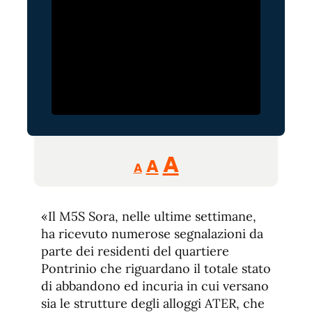
Reducir
Aumentar
Restablecer
A
A
A
tamaño
tamaño
tamaño
de
de
fuente.
«Il M5S Sora, nelle ultime settimane,
de
fuente
ha ricevuto numerose segnalazioni da
fuente.
parte dei residenti del quartiere
Pontrinio che riguardano il totale stato
di abbandono ed incuria in cui versano
sia le strutture degli alloggi ATER, che