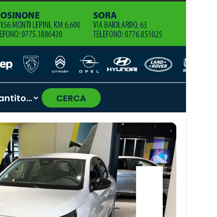
CERCA
›