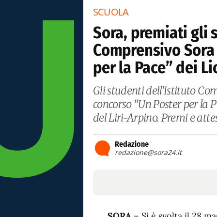
SCUOLA
Sora, premiati gli 
Comprensivo Sora 
per la Pace” dei L
Gli studenti dell’Istituto C
concorso “Un Poster per la 
del Liri-Arpino. Premi e atte
Redazione
redazione@sora24.it
SORA
– Si è svolta il 28 ma