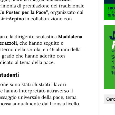
de
fuente
erimonia di premiazione del tradizionale
fuente.
Un Poster per la Pace”
, organizzato dal
Liri-Arpino
in collaborazione con
arte la dirigente scolastica
Maddalena
erazzoli
, che hanno seguito e
nterno della scuola, e i 49 alunni della
o grado che hanno aderito con
icato al tema della pace.
studenti
ne sono stati illustrati i lavori
che hanno interpretato attraverso il
messaggio universale della pace, tema
omossa annualmente dai Lions a livello