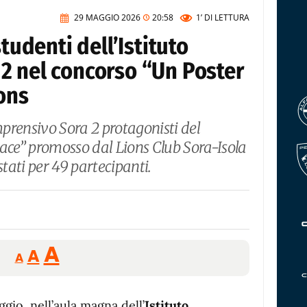
29 MAGGIO 2026
20:58
1’
DI LETTURA
studenti dell’Istituto
2 nel concorso “Un Poster
ions
omprensivo Sora 2 protagonisti del
Pace” promosso dal Lions Club Sora-Isola
stati per 49 partecipanti.
Reducir
Aumentar
Restablecer
A
A
A
tamaño
tamaño
tamaño
de
de
fuente.
ggio, nell’aula magna dell’
Istituto