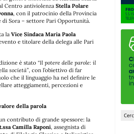
fuente.
al Centro antiviolenza
Stella Polare
Donna
, con il patrocinio della Provincia
di Sora – settore Pari Opportunità.
ta la
Vice Sindaca Maria Paola
evento e titolare della delega alle Pari
edizione è stato
“Il potere delle parole: il
lla società”
, con l’obiettivo di far
ruolo che il linguaggio ha nel definire le
ellare atteggiamenti, percezioni e
valore della parola
 un contributo di grande spessore: la
t.ssa Camilla Raponi
, assegnista di