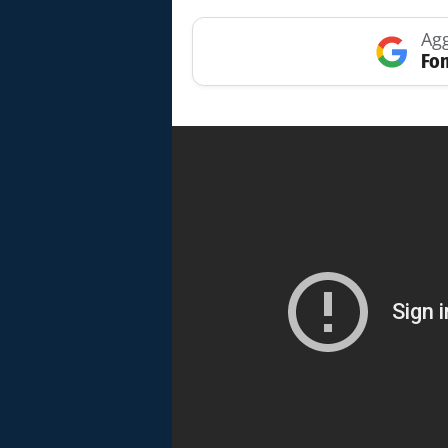
Agg
Fon