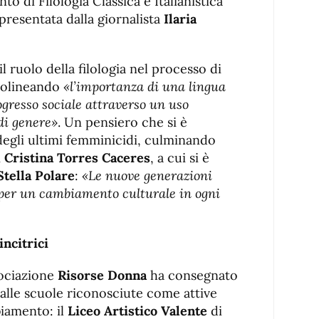
to di Filologia Classica e Italianistica
 presentata dalla giornalista
Ilaria
il ruolo della filologia nel processo di
ttolineando
«l’importanza di una lingua
gresso sociale attraverso un uso
di genere»
. Un pensiero che si è
 degli ultimi femminicidi, culminando
i
Cristina Torres Caceres
, a cui si è
Stella Polare
:
«Le nuove generazioni
per un cambiamento culturale in ogni
incitrici
sociazione
Risorse Donna
ha consegnato
e alle scuole riconosciute come attive
iamento: il
Liceo Artistico Valente
di