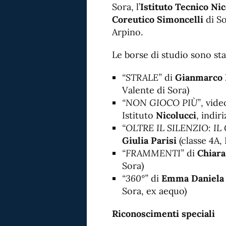
Sora, l’
Istituto Tecnico Ni
Coreutico Simoncelli
di So
Arpino.
Le borse di studio sono sta
“STRALE”
di
Gianmarco B
Valente di Sora)
“NON GIOCO PIÙ”
, vide
Istituto
Nicolucci
, indi
“OLTRE IL SILENZIO: I
Giulia Parisi
(classe 4A, 
“FRAMMENTI”
di
Chiara
Sora)
“360°”
di
Emma Daniela 
Sora, ex aequo)
Riconoscimenti speciali