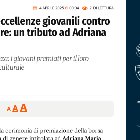
4 APRILE 2025
00:04
2’
DI LETTURA
eccellenze giovanili contro
ere: un tributo ad Adriana
za: i giovani premiati per il loro
ulturale
Reducir
Aumentar
Restablecer
A
A
A
tamaño
tamaño
tamaño
de
de
fuente.
 la cerimonia di premiazione della borsa
de
fuente
a di genere intitolata ad
Adriana Maria