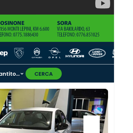
CERCA
›