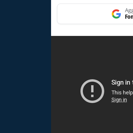
Agg
Fon