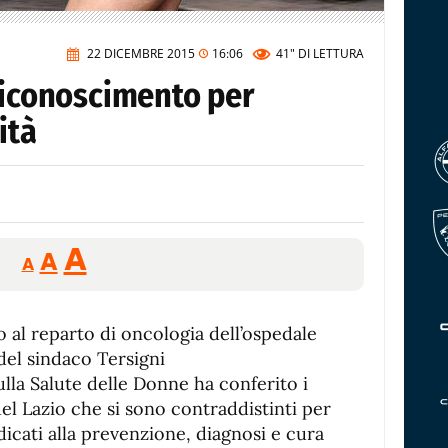
22 DICEMBRE 2015
16:06
41"
DI LETTURA
riconoscimento per
ità
Reducir
Aumentar
Restablecer
A
A
A
tamaño
tamaño
tamaño
de
de
fuente.
 al reparto di oncologia dell’ospedale
de
fuente
 del sindaco Tersigni
fuente.
lla Salute delle Donne ha conferito i
 del Lazio che si sono contraddistinti per
edicati alla prevenzione, diagnosi e cura