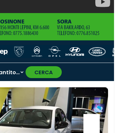
CERCA
›