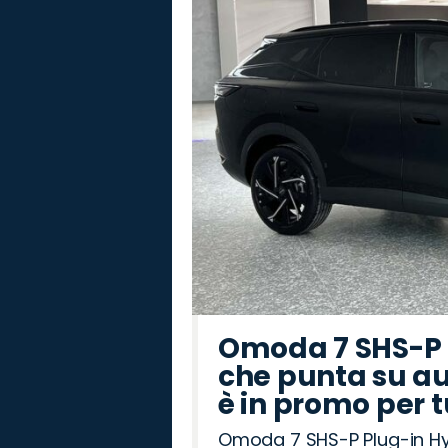
Omoda 7 SHS-P P
che punta su au
è in promo per 
Omoda 7 SHS-P Plug-in Hybr