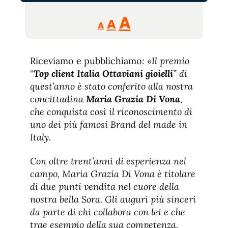
Reducir
Aumentar
Restablecer
A
A
A
tamaño
tamaño
tamaño
de
de
fuente.
Riceviamo e pubblichiamo
de
: «Il premio
fuente
“
Top client Italia Ottaviani gioielli
” di
fuente.
quest’anno è stato conferito alla nostra
concittadina
Maria Grazia Di Vona
,
che conquista così il riconoscimento di
uno dei più famosi Brand del made in
Italy.
Con oltre trent’anni di esperienza nel
campo, Maria Grazia Di Vona è titolare
di due punti vendita nel cuore della
nostra bella Sora. Gli auguri più sinceri
da parte di chi collabora con lei e che
trae esempio della sua competenza,