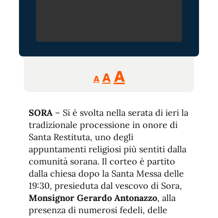
Reducir
Aumentar
Restablecer
A
A
A
tamaño
tamaño
tamaño
de
de
fuente.
SORA
– Si è svolta nella serata di ieri la
de
fuente
tradizionale processione in onore di
fuente.
Santa Restituta, uno degli
appuntamenti religiosi più sentiti dalla
comunità sorana. Il corteo è partito
dalla chiesa dopo la Santa Messa delle
19:30, presieduta dal vescovo di Sora,
Monsignor Gerardo Antonazzo
, alla
presenza di numerosi fedeli, delle