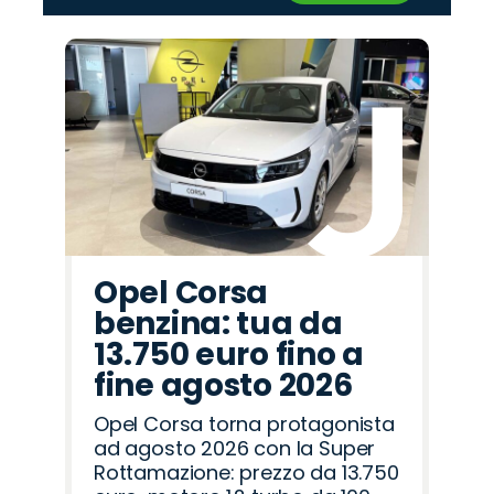
‹
›
Promo
Promo
Promo
Promo
Promo
Promo
Promo
Promo
Promo
Promo
Promo
Promo
Promo
Promo
Promo
Jeep
Cupra
Jaecoo
Opel
Abarth
Hyundai
Lancia
Citroën
Peugeot
Omoda
Alfa
Mazda
Fiat
Seat
Land
Romeo
Rover
Opel Corsa
benzina: tua da
13.750 euro fino a
fine agosto 2026
Opel Corsa torna protagonista
ad agosto 2026 con la Super
Rottamazione: prezzo da 13.750