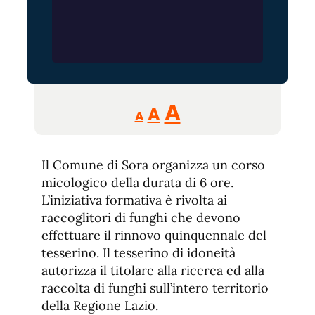
Reducir
Aumentar
Restablecer
A
A
A
tamaño
tamaño
tamaño
de
de
fuente.
Il Comune di Sora organizza un corso
de
fuente
micologico della durata di 6 ore.
fuente.
L’iniziativa formativa è rivolta ai
raccoglitori di funghi che devono
effettuare il rinnovo quinquennale del
tesserino. Il tesserino di idoneità
autorizza il titolare alla ricerca ed alla
raccolta di funghi sull’intero territorio
della Regione Lazio.