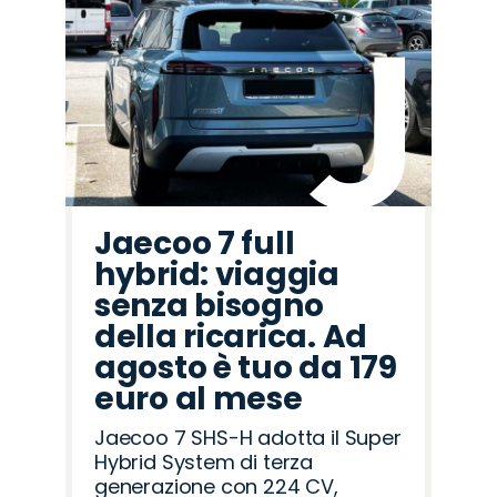
Promo
Promo
Promo
Promo
Promo
Promo
Promo
Promo
Promo
Promo
Promo
Promo
Promo
Promo
Promo
Jaecoo
Cupra
Citroën
Omoda
Fiat
Alfa
Mazda
Hyundai
Lancia
Abarth
Peugeot
Land
Opel
Seat
Jeep
Romeo
Rover
Jaecoo 7 full
hybrid: viaggia
senza bisogno
della ricarica. Ad
agosto è tuo da 179
euro al mese
Jaecoo 7 SHS-H adotta il Super
Hybrid System di terza
generazione con 224 CV,