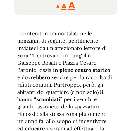
Reducir
Aumentar
Restablecer
A
A
A
tamaño
tamaño
tamaño
de
de
fuente.
de
fuente
I contenitori immortalati nelle
fuente.
immagini di seguito, gentilmente
inviateci da un affezionato lettore di
Sora24, si trovano in Lungoliri
Giuseppe Rosati e Piazza Cesare
Baronio, ossia
in pieno centro storico
,
e dovrebbero servire per la raccolta di
rifiuti comuni. Purtroppo, però, gli
abitanti del quartiere (e non solo)
li
hanno “scambiati”
per i vecchi e
grandi cassonetti della spazzatura
rimossi dalla stessa zona più o meno
un anno fa, allo scopo di incentivare
ed
educare
i Sorani ad effettuare la