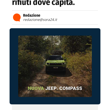
rifiuti dove capita.
Redazione
redazione@sora24.it