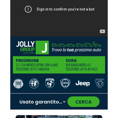
CERCA
‹
›