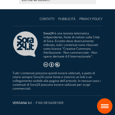
CONTATTI
PUBBLICITÀ
PRIVACY POLICY
Sora24
è una testata telematica
indipendente, fonte di notizie sulla Città
di Sora. Eccetto dove diversamente
indicato, tutti i contenuti sono rilasciati
sotto licenza "
Creative Commons
Attribuzione - Non commerciale - Non
opere derivate 4.0 Internazionale
".
Tutti i contenuti possono quindi essere utilizzati, a patto di
citare sempre Sora24 come fonte e inserire un link o un
collegamento visibile alla pagina dell'articolo. In nessun caso i
contenuti di Sora24 possono essere utilizzati per scopi
commerciali.
S
VERDANA Srl
- P.IVA 08164381009