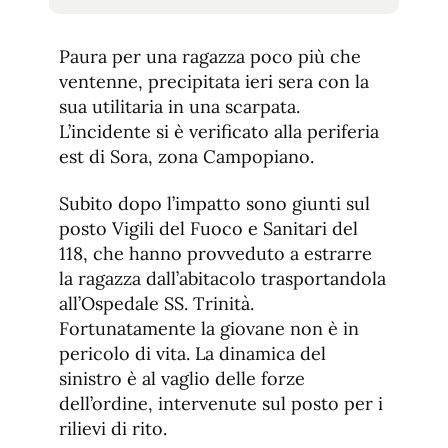
tamaño
tamaño
de
de
fuente.
Paura per una ragazza poco più che
de
fuente
ventenne, precipitata ieri sera con la
fuente.
sua utilitaria in una scarpata.
L’incidente si è verificato alla periferia
est di Sora, zona Campopiano.
Subito dopo l’impatto sono giunti sul
posto Vigili del Fuoco e Sanitari del
118, che hanno provveduto a estrarre
la ragazza dall’abitacolo trasportandola
all’Ospedale SS. Trinità.
Fortunatamente la giovane non è in
pericolo di vita. La dinamica del
sinistro è al vaglio delle forze
dell’ordine, intervenute sul posto per i
rilievi di rito.