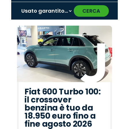
CERCA
‹
›
Promo
Promo
Promo
Promo
Promo
Promo
Promo
Promo
Promo
Promo
Promo
Promo
Promo
Promo
Promo
Alfa
Hyundai
Lancia
Peugeot
Omoda
Opel
Land
Fiat
Citroën
Jeep
Jaecoo
Abarth
Cupra
Seat
Mazda
Romeo
Rover
Fiat 600 Turbo 100:
il crossover
benzina è tuo da
18.950 euro fino a
fine agosto 2026