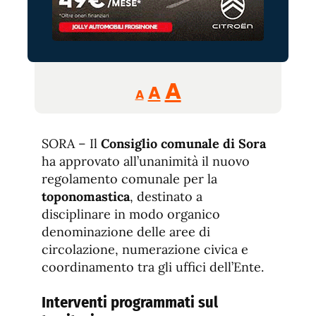
Reducir
Aumentar
Restablecer
A
A
A
tamaño
tamaño
tamaño
de
de
fuente.
SORA – Il
Consiglio comunale di Sora
de
fuente
ha approvato all’unanimità il nuovo
fuente.
regolamento comunale per la
toponomastica
, destinato a
disciplinare in modo organico
denominazione delle aree di
circolazione, numerazione civica e
coordinamento tra gli uffici dell’Ente.
Interventi programmati sul