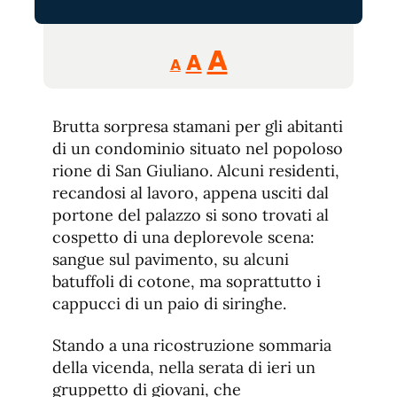
Reducir
Aumentar
Restablecer
A
A
A
tamaño
tamaño
tamaño
de
de
fuente.
Brutta sorpresa stamani per gli abitanti
de
fuente
di un condominio situato nel popoloso
fuente.
rione di San Giuliano. Alcuni residenti,
recandosi al lavoro, appena usciti dal
portone del palazzo si sono trovati al
cospetto di una deplorevole scena:
sangue sul pavimento, su alcuni
batuffoli di cotone, ma soprattutto i
cappucci di un paio di siringhe.
Stando a una ricostruzione sommaria
della vicenda, nella serata di ieri un
gruppetto di giovani, che