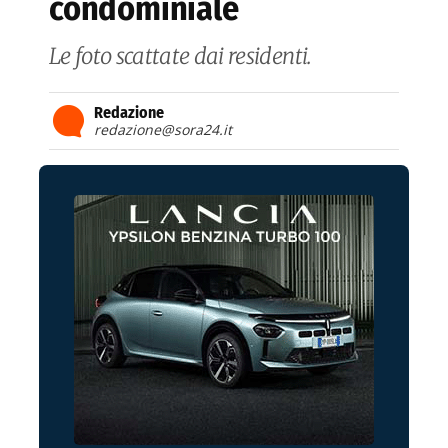
condominiale
Le foto scattate dai residenti.
Redazione
redazione@sora24.it