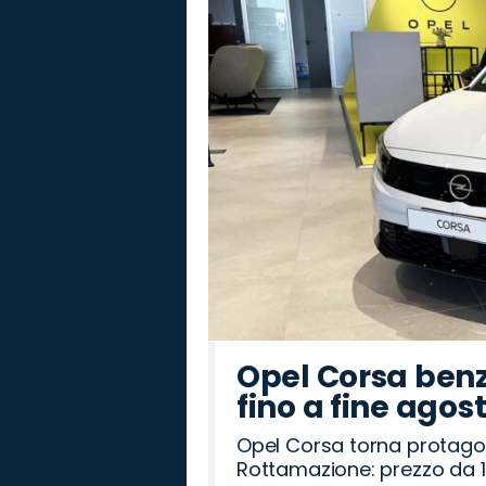
Land
Abarth
Mazda
Jeep
Seat
Fiat
Omoda
Peugeot
Hyundai
Lancia
Opel
Alfa
Citroën
Jaecoo
Cupra
Rover
Romeo
Opel Corsa benz
fino a fine agos
Opel Corsa torna protago
Rottamazione: prezzo da 1