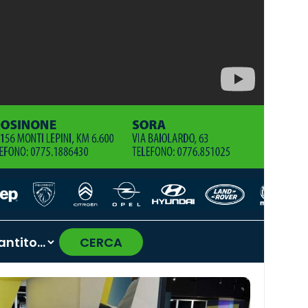
CERCA
›