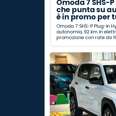
Omoda 7 SHS-P P
che punta su au
è in promo per 
Omoda 7 SHS-P Plug-in Hybr
autonomia, 92 km in elettr
promozione con rate da 19