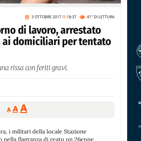
3 OTTOBRE 2017
18:37
41"
DI LETTURA
rno di lavoro, arrestato
 ai domiciliari per tentato
na rissa con feriti gravi.
Reducir
Aumentar
Restablecer
A
A
A
tamaño
tamaño
tamaño
de
de
fuente.
ra, i militari della locale Stazione
de
fuente
o nella flagranza di reato un 26enne