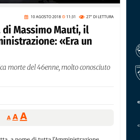
10 AGOSTO 2018
11:31
27"
DI LETTURA
di Massimo Mauti, il
inistrazione: «Era un
gica morte del 46enne, molto conosciuto
Reducir
Aumentar
Restablecer
A
A
A
tamaño
tamaño
tamaño
de
de
fuente.
tta, a nome di tutta l’Amministrazione