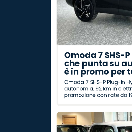
Omoda 7 SHS-P P
che punta su au
è in promo per 
Omoda 7 SHS-P Plug-in Hybr
autonomia, 92 km in elettr
promozione con rate da 19