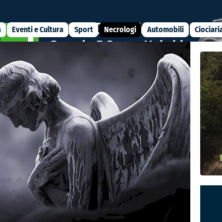
a
Eventi e Cultura
Sport
Necrologi
Automobili
Ciociari