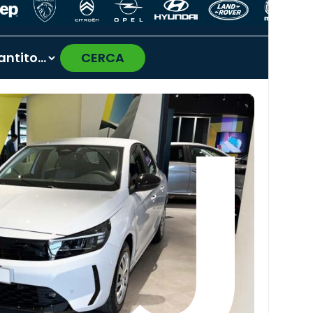
CERCA
›