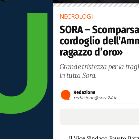
NECROLOGI
SORA – Scomparsa 
cordoglio dell’Amm
ragazzo d’oro»
Grande tristezza per la tra
in tutta Sora.
Redazione
redazione@sora24.it
Il Vice Sindaco Fausto Bara